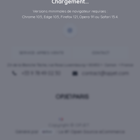
Chargement...
Versions minimales de navigateur requises :
Chrome 105, Edge 105, Firefox 121, Opera 91 ou Safari 15.4.
SERVICE-APRES-VENTE
CONTACT
ZA de la Blanche Tâche, rue Rosa Luxembourg • 80450 •
Camon
• France
+33 9 78 49 02 30
contact@opjet.com
Français
Copyright © OPJET
Généré par
- Le #1
Open Source eCommerce