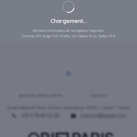
Chargement...
Versions minimales de navigateur requises :
Chrome 105, Edge 105, Firefox 121, Opera 91 ou Safari 15.4.
SERVICE-APRES-VENTE
CONTACT
ZA de la Blanche Tâche, rue Rosa Luxembourg • 80450 •
Camon
• France
+33 9 78 49 02 30
contact@opjet.com