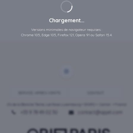
Chargement...
Versions minimales de navigateur requises :
Chrome 105, Edge 105, Firefox 121, Opera 91 ou Safari 15.4.
SERVICE-APRES-VENTE
CONTACT
ZA de la Blanche Tâche, rue Rosa Luxembourg • 80450 •
Camon
• France
+33 9 78 49 02 30
contact@opjet.com