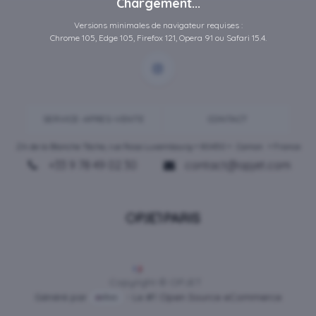
Chargement...
Versions minimales de navigateur requises :
Chrome 105, Edge 105, Firefox 121, Opera 91 ou Safari 15.4.
SERVICE-APRES-VENTE
CONTACT
ZA de la Blanche Tâche, rue Rosa Luxembourg • 80450 •
Camon
• France
+33 9 78 49 02 30
contact@opjet.com
Français
Copyright © OPJET
Généré par
- Le #1
Open Source eCommerce