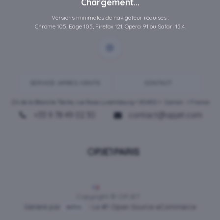
Chargement...
Versions minimales de navigateur requises :
Chrome 105, Edge 105, Firefox 121, Opera 91 ou Safari 15.4.
SERVICE-APRES-VENTE
CONTACT
ZA de la Blanche Tâche, rue Rosa Luxembourg • 80450 •
Camon
• France
+33 9 78 49 02 30
contact@opjet.com
Français
Copyright © OPJET
Généré par
- Le #1
Open Source eCommerce