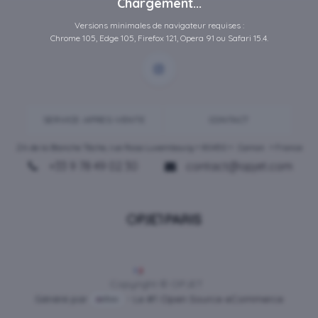
Chargement...
Versions minimales de navigateur requises :
Chrome 105, Edge 105, Firefox 121, Opera 91 ou Safari 15.4.
SERVICE-APRES-VENTE
CONTACT
ZA de la Blanche Tâche, rue Rosa Luxembourg • 80450 •
Camon
• France
+33 9 78 49 02 30
contact@opjet.com
Français
Copyright © OPJET
Généré par
- Le #1
Open Source eCommerce