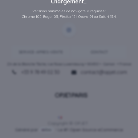
Chargement...
Versions minimales de navigateur requises :
Chrome 105, Edge 105, Firefox 121, Opera 91 ou Safari 15.4.
SERVICE-APRES-VENTE
CONTACT
ZA de la Blanche Tâche, rue Rosa Luxembourg • 80450 •
Camon
• France
+33 9 78 49 02 30
contact@opjet.com
Français
Copyright © OPJET
Généré par
- Le #1
Open Source eCommerce