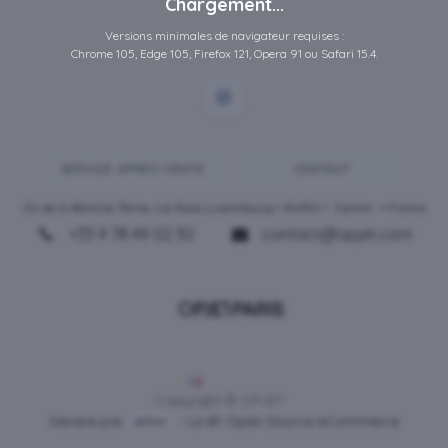
Chargement...
Versions minimales de navigateur requises :
Chrome 105, Edge 105, Firefox 121, Opera 91 ou Safari 15.4.
SERVICE-APRES-VENTE
CONTACT
ZA de la Blanche Tâche, rue Rosa Luxembourg • 80450 •
Camon
• France
+33 9 78 49 02 30
contact@opjet.com
Français
Copyright © OPJET
Généré par
- Le #1
Open Source eCommerce