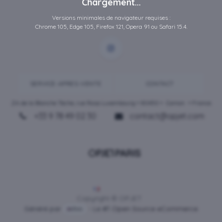
Chargement...
Versions minimales de navigateur requises :
Chrome 105, Edge 105, Firefox 121, Opera 91 ou Safari 15.4.
SERVICE-APRES-VENTE
CONTACT
ZA de la Blanche Tâche, rue Rosa Luxembourg • 80450 •
Camon
• France
+33 9 78 49 02 30
contact@opjet.com
Français
Copyright © OPJET
Généré par
- Le #1
Open Source eCommerce