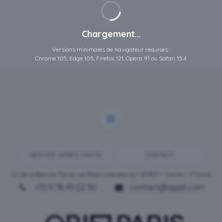
Chargement...
Versions minimales de navigateur requises :
Chrome 105, Edge 105, Firefox 121, Opera 91 ou Safari 15.4.
SERVICE-APRES-VENTE
CONTACT
ZA de la Blanche Tâche, rue Rosa Luxembourg • 80450 •
Camon
• France
+33 9 78 49 02 30
contact@opjet.com