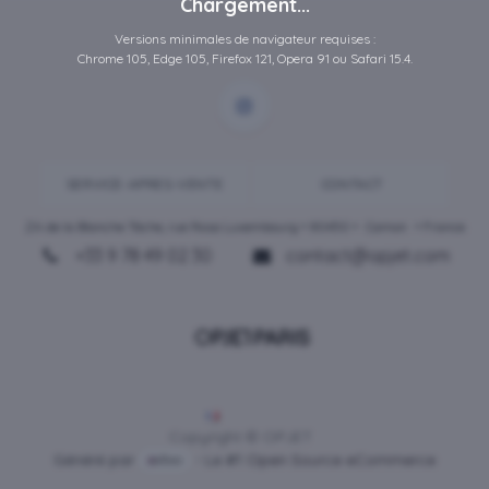
Chargement...
Versions minimales de navigateur requises :
Chrome 105, Edge 105, Firefox 121, Opera 91 ou Safari 15.4.
SERVICE-APRES-VENTE
CONTACT
ZA de la Blanche Tâche, rue Rosa Luxembourg • 80450 •
Camon
• France
+33 9 78 49 02 30
contact@opjet.com
Français
Copyright © OPJET
Généré par
- Le #1
Open Source eCommerce