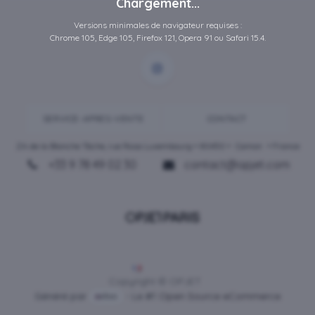
Chargement...
Versions minimales de navigateur requises :
Chrome 105, Edge 105, Firefox 121, Opera 91 ou Safari 15.4.
SERVICE-APRES-VENTE
CONTACT
ZA de la Blanche Tâche, rue Rosa Luxembourg • 80450 •
Camon
• France
+33 9 78 49 02 30
contact@opjet.com
Français
Copyright © OPJET
Généré par
- Le #1
Open Source eCommerce