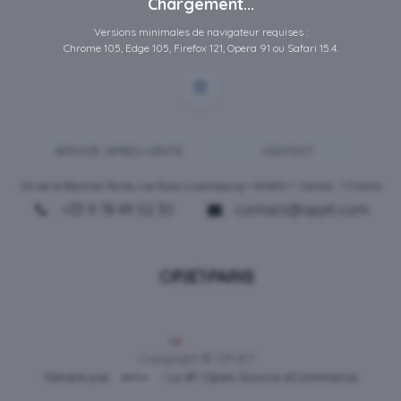
Chargement...
Versions minimales de navigateur requises :
Chrome 105, Edge 105, Firefox 121, Opera 91 ou Safari 15.4.
SERVICE-APRES-VENTE
CONTACT
ZA de la Blanche Tâche, rue Rosa Luxembourg • 80450 •
Camon
• France
+33 9 78 49 02 30
contact@opjet.com
Français
Copyright © OPJET
Généré par
- Le #1
Open Source eCommerce