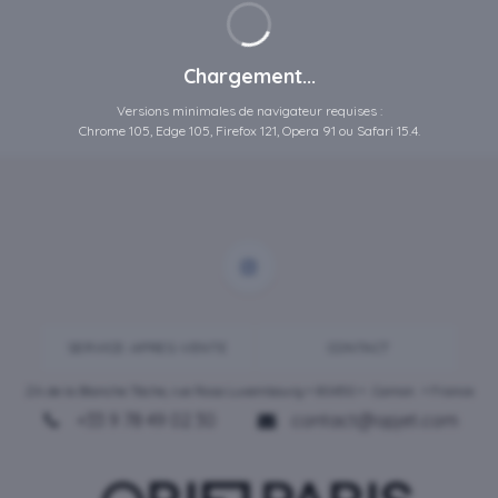
Chargement...
Versions minimales de navigateur requises :
Chrome 105, Edge 105, Firefox 121, Opera 91 ou Safari 15.4.
SERVICE-APRES-VENTE
CONTACT
ZA de la Blanche Tâche, rue Rosa Luxembourg • 80450 •
Camon
• France
+33 9 78 49 02 30
contact@opjet.com