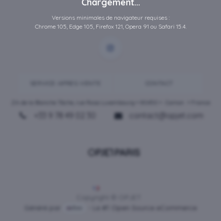
Chargement...
Versions minimales de navigateur requises :
Chrome 105, Edge 105, Firefox 121, Opera 91 ou Safari 15.4.
SERVICE-APRES-VENTE
CONTACT
ZA de la Blanche Tâche, rue Rosa Luxembourg • 80450 •
Camon
• France
+33 9 78 49 02 30
contact@opjet.com
Français
Copyright © OPJET
Généré par
- Le #1
Open Source eCommerce