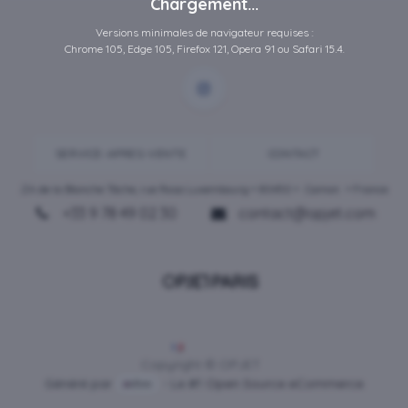
Chargement...
Versions minimales de navigateur requises :
Chrome 105, Edge 105, Firefox 121, Opera 91 ou Safari 15.4.
SERVICE-APRES-VENTE
CONTACT
ZA de la Blanche Tâche, rue Rosa Luxembourg • 80450 •
Camon
• France
+33 9 78 49 02 30
contact@opjet.com
Français
Copyright © OPJET
Généré par
- Le #1
Open Source eCommerce