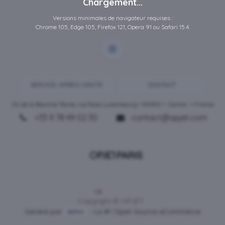
Chargement...
Versions minimales de navigateur requises :
Chrome 105, Edge 105, Firefox 121, Opera 91 ou Safari 15.4.
SERVICE-APRES-VENTE
CONTACT
ZA de la Blanche Tâche, rue Rosa Luxembourg • 80450 •
Camon
• France
+33 9 78 49 02 30
contact@opjet.com
Français
Copyright © OPJET
Généré par
- Le #1
Open Source eCommerce