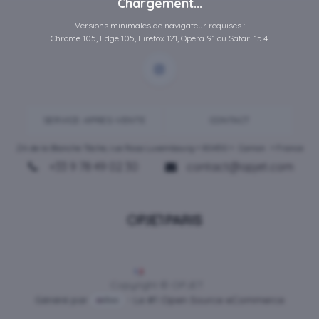
Chargement...
Versions minimales de navigateur requises :
Chrome 105, Edge 105, Firefox 121, Opera 91 ou Safari 15.4.
SERVICE-APRES-VENTE
CONTACT
ZA de la Blanche Tâche, rue Rosa Luxembourg • 80450 •
Camon
• France
+33 9 78 49 02 30
contact@opjet.com
Français
Copyright © OPJET
Généré par
- Le #1
Open Source eCommerce