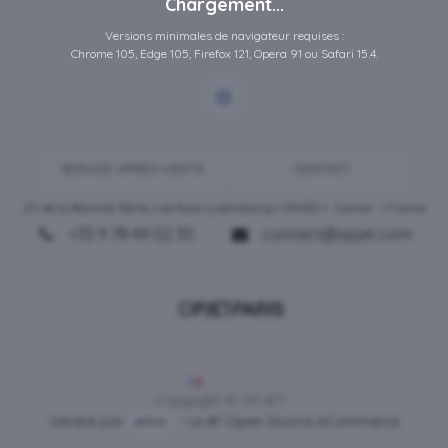
Chargement...
Versions minimales de navigateur requises :
Chrome 105, Edge 105, Firefox 121, Opera 91 ou Safari 15.4.
SERVICE-APRES-VENTE
CONTACT
ZA de la Blanche Tâche, rue Rosa Luxembourg • 80450 •
Camon
• France
+33 9 78 49 02 30
contact@opjet.com
Français
Copyright © OPJET
Généré par
- Le #1
Open Source eCommerce