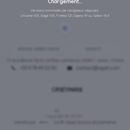
Chargement...
Versions minimales de navigateur requises :
Chrome 105, Edge 105, Firefox 121, Opera 91 ou Safari 15.4.
SERVICE-APRES-VENTE
CONTACT
ZA de la Blanche Tâche, rue Rosa Luxembourg • 80450 •
Camon
• France
+33 9 78 49 02 30
contact@opjet.com
Français
Copyright © OPJET
Généré par
- Le #1
Open Source eCommerce