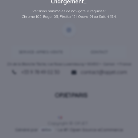
Chargement...
Versions minimales de navigateur requises :
Chrome 105, Edge 105, Firefox 121, Opera 91 ou Safari 15.4.
SERVICE-APRES-VENTE
CONTACT
ZA de la Blanche Tâche, rue Rosa Luxembourg • 80450 •
Camon
• France
+33 9 78 49 02 30
contact@opjet.com
Français
Copyright © OPJET
Généré par
- Le #1
Open Source eCommerce