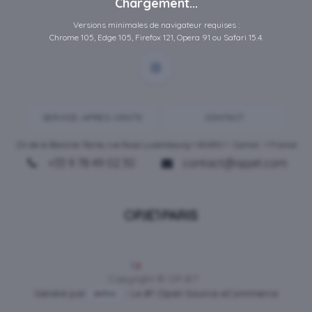
Chargement...
Versions minimales de navigateur requises :
Chrome 105, Edge 105, Firefox 121, Opera 91 ou Safari 15.4.
SERVICE-APRES-VENTE
CONTACT
ZA de la Blanche Tâche, rue Rosa Luxembourg • 80450 •
Camon
• France
+33 9 78 49 02 30
contact@opjet.com
Français
Copyright © OPJET
Généré par
- Le #1
Open Source eCommerce