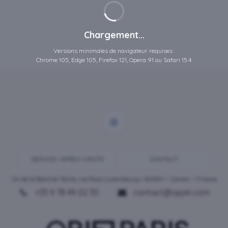
Chargement...
Versions minimales de navigateur requises :
Chrome 105, Edge 105, Firefox 121, Opera 91 ou Safari 15.4.
SERVICE-APRES-VENTE
CONTACT
ZA de la Blanche Tâche, rue Rosa Luxembourg • 80450 •
Camon
• France
+33 9 78 49 02 30
contact@opjet.com