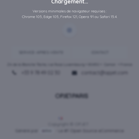
Chargement...
Versions minimales de navigateur requises :
Chrome 105, Edge 105, Firefox 121, Opera 91 ou Safari 15.4.
SERVICE-APRES-VENTE
CONTACT
ZA de la Blanche Tâche, rue Rosa Luxembourg • 80450 •
Camon
• France
+33 9 78 49 02 30
contact@opjet.com
Français
Copyright © OPJET
Généré par
- Le #1
Open Source eCommerce