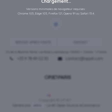
Chargement...
Versions minimales de navigateur requises :
Chrome 105, Edge 105, Firefox 121, Opera 91 ou Safari 15.4.
SERVICE-APRES-VENTE
CONTACT
ZA de la Blanche Tâche, rue Rosa Luxembourg • 80450 •
Camon
• France
+33 9 78 49 02 30
contact@opjet.com
Français
Copyright © OPJET
Généré par
- Le #1
Open Source eCommerce